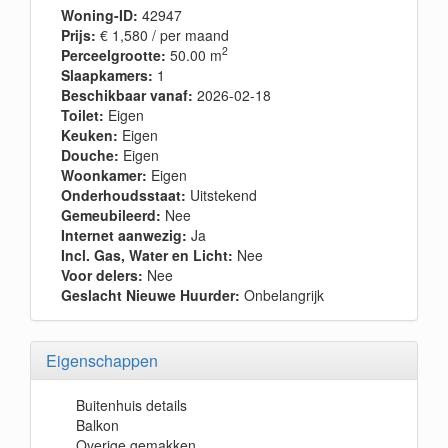
Woning-ID:
42947
Prijs:
€ 1,580
/ per maand
2
Perceelgrootte:
50.00 m
Slaapkamers:
1
Beschikbaar vanaf:
2026-02-18
Toilet:
Eigen
Keuken:
Eigen
Douche:
Eigen
Woonkamer:
Eigen
Onderhoudsstaat:
Uitstekend
Gemeubileerd:
Nee
Internet aanwezig:
Ja
Incl. Gas, Water en Licht:
Nee
Voor delers:
Nee
Geslacht Nieuwe Huurder:
Onbelangrijk
Eigenschappen
Buitenhuis details
Balkon
Overige gemakken