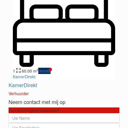
2
1
60.00 m
details
KamerDirekt
KamerDirekt
Verhuurder
Neem contact met mij op
Een bezichtiging inplannen?